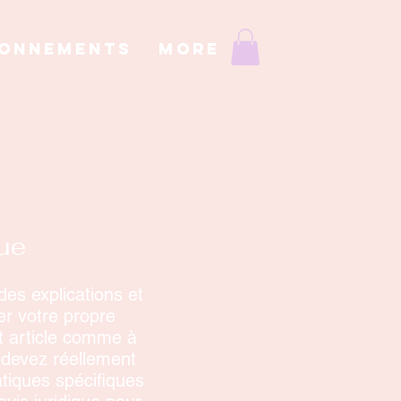
ONNEMENTS
More
que
des explications et
er votre propre
t article comme à
 devez réellement
atiques spécifiques