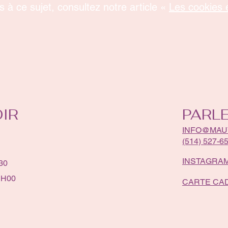
s à ce sujet, consultez notre article «
Les cookies e
IR
PARL
INFO@MAU
(514) 527-6
INSTAGRA
30
1H00
CARTE CA