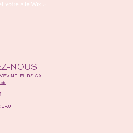
t votre site Wix
».
EZ-NOUS
VEVINFLEURS.CA
555
M
DEAU