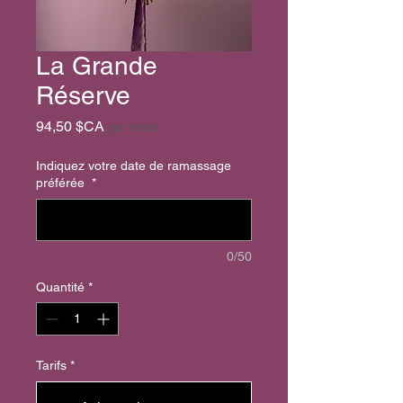
La Grande
Réserve
Prix
94,50 $CA
par mois
Indiquez votre date de ramassage
préférée
*
0/50
Quantité
*
Tarifs
*